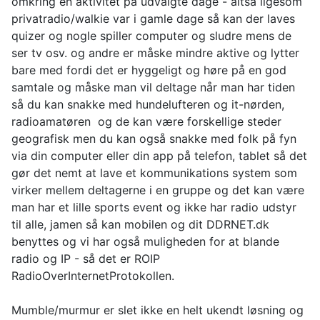
omkring en aktivitet på udvalgte dage - altså ligesom
privatradio/walkie var i gamle dage så kan der laves
quizer og nogle spiller computer og sludre mens de
ser tv osv. og andre er måske mindre aktive og lytter
bare med fordi det er hyggeligt og høre på en god
samtale og måske man vil deltage når man har tiden
så du kan snakke med hundelufteren og it-nørden,
radioamatøren og de kan være forskellige steder
geografisk men du kan også snakke med folk på fyn
via din computer eller din app på telefon, tablet så det
gør det nemt at lave et kommunikations system som
virker mellem deltagerne i en gruppe og det kan være
man har et lille sports event og ikke har radio udstyr
til alle, jamen så kan mobilen og dit DDRNET.dk
benyttes og vi har også muligheden for at blande
radio og IP - så det er ROIP
RadioOverInternetProtokollen.
Mumble/murmur er slet ikke en helt ukendt løsning og