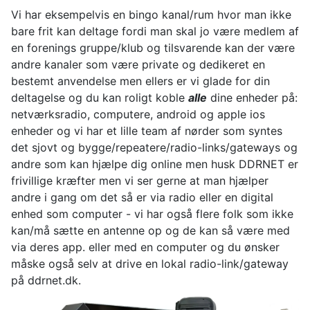
Vi har eksempelvis en bingo kanal/rum hvor man ikke
bare frit kan deltage fordi man skal jo være medlem af
en forenings gruppe/klub og tilsvarende kan der være
andre kanaler som være private og dedikeret en
bestemt anvendelse men ellers er vi glade for din
deltagelse og du kan roligt koble
alle
dine enheder på:
netværksradio, computere, android og apple ios
enheder og vi har et lille team af nørder som syntes
det sjovt og bygge/repeatere/radio-links/gateways og
andre som kan hjælpe dig online men husk DDRNET er
frivillige kræfter men vi ser gerne at man hjælper
andre i gang om det så er via radio eller en digital
enhed som computer - vi har også flere folk som ikke
kan/må sætte en antenne op og de kan så være med
via deres app. eller med en computer og du ønsker
måske også selv at drive en lokal radio-link/gateway
på ddrnet.dk.