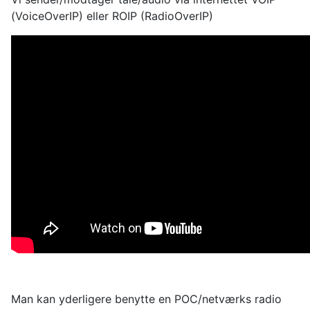
(VoiceOverIP) eller ROIP (RadioOverIP)
Man kan yderligere benytte en POC/netværks radio