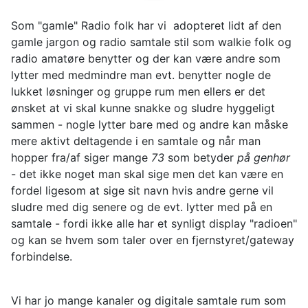
Som "gamle" Radio folk har vi adopteret lidt af den
gamle jargon og radio samtale stil som walkie folk og
radio amatøre benytter og der kan være andre som
lytter med medmindre man evt. benytter nogle de
lukket løsninger og gruppe rum men ellers er det
ønsket at vi skal kunne snakke og sludre hyggeligt
sammen - nogle lytter bare med og andre kan måske
mere aktivt deltagende i en samtale og når man
hopper fra/af siger mange
73
som betyder
på genhør
- det ikke noget man skal sige men det kan være en
fordel ligesom at sige sit navn hvis andre gerne vil
sludre med dig senere og de evt. lytter med på en
samtale - fordi ikke alle har et synligt display "radioen"
og kan se hvem som taler over en fjernstyret/gateway
forbindelse.
Vi har jo mange kanaler og digitale samtale rum som